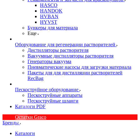
HASCO
HANDOK
HVBAN
HYVST
Бункеры для материала
Еще
Оборудование для регенерации растворителей
Дистилляторы растворителя
Вакуумные дистилляторы растворителя
Генераторы вакуума
Пневматические насосы для загрузки материала
Пакеты для для дистилляции растворителей
RecBag
Пескоструйное оборудование
Пескоструйные аппараты
Пескоструйные шланги
Каталоги PDF
Остатки Graco
Бренды
Каталоги