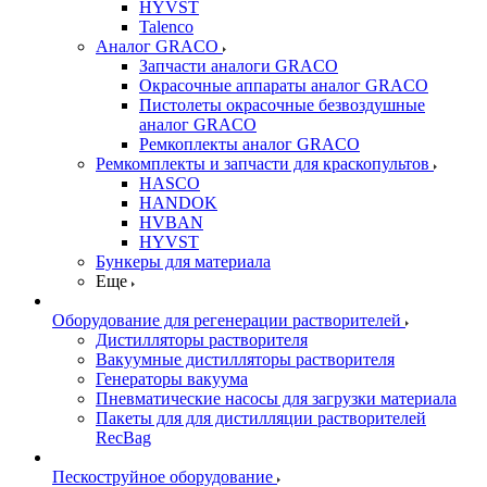
HYVST
Talenco
Аналог GRACO
Запчасти аналоги GRACO
Окрасочные аппараты аналог GRACO
Пистолеты окрасочные безвоздушные
аналог GRACO
Ремкоплекты аналог GRACO
Ремкомплекты и запчасти для краскопультов
HASCO
HANDOK
HVBAN
HYVST
Бункеры для материала
Еще
Оборудование для регенерации растворителей
Дистилляторы растворителя
Вакуумные дистилляторы растворителя
Генераторы вакуума
Пневматические насосы для загрузки материала
Пакеты для для дистилляции растворителей
RecBag
Пескоструйное оборудование