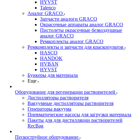
HYVST
Talenco
Аналог GRACO
Запчасти аналоги GRACO
Окрасочные аппараты аналог GRACO
Пистолеты окрасочные безвоздушные
аналог GRACO
Ремкоплекты аналог GRACO
Ремкомплекты и запчасти для краскопультов
HASCO
HANDOK
HVBAN
HYVST
Бункеры для материала
Еще
Оборудование для регенерации растворителей
Дистилляторы растворителя
Вакуумные дистилляторы растворителя
Генераторы вакуума
Пневматические насосы для загрузки материала
Пакеты для для дистилляции растворителей
RecBag
Пескоструйное оборудование