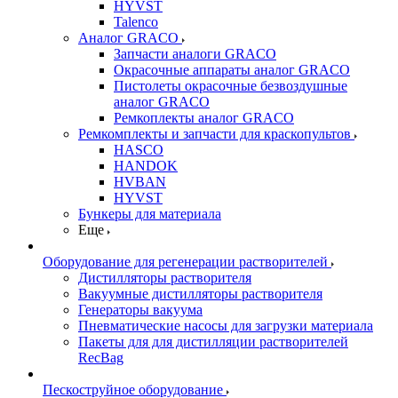
HYVST
Talenco
Аналог GRACO
Запчасти аналоги GRACO
Окрасочные аппараты аналог GRACO
Пистолеты окрасочные безвоздушные
аналог GRACO
Ремкоплекты аналог GRACO
Ремкомплекты и запчасти для краскопультов
HASCO
HANDOK
HVBAN
HYVST
Бункеры для материала
Еще
Оборудование для регенерации растворителей
Дистилляторы растворителя
Вакуумные дистилляторы растворителя
Генераторы вакуума
Пневматические насосы для загрузки материала
Пакеты для для дистилляции растворителей
RecBag
Пескоструйное оборудование