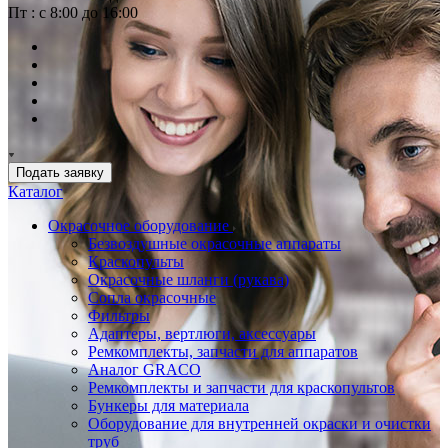
Пт : с 8:00 до 16:00
Подать заявку
Каталог
Окрасочное оборудование
Безвоздушные окрасочные аппараты
Краскопульты
Окрасочные шланги (рукава)
Сопла окрасочные
Фильтры
Адаптеры, вертлюги, аксессуары
Ремкомплекты, запчасти для аппаратов
Аналог GRACO
Ремкомплекты и запчасти для краскопультов
Бункеры для материала
Оборудование для внутренней окраски и очистки
труб