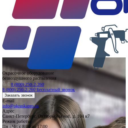
Окрасочное оборудование
безвоздушного распыления
8 (800) 250-2-260
8 (800) 250-2-260
Бесплатный звонок
Заказать звонок
E-mail
info@okraskapro.ru
Адрес
Санкт-Петербург, Октябрьская наб, д. 104 к7
Режим работы
Пн - Чт: с 8:00 до 17:00