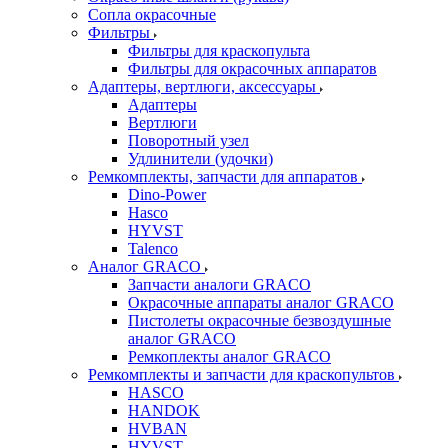
Сопла окрасочные
Фильтры
Фильтры для краскопульта
Фильтры для окрасочных аппаратов
Адаптеры, вертлюги, аксессуары
Адаптеры
Вертлюги
Поворотный узел
Удлинители (удочки)
Ремкомплекты, запчасти для аппаратов
Dino-Power
Hasco
HYVST
Talenco
Аналог GRACO
Запчасти аналоги GRACO
Окрасочные аппараты аналог GRACO
Пистолеты окрасочные безвоздушные
аналог GRACO
Ремкоплекты аналог GRACO
Ремкомплекты и запчасти для краскопультов
HASCO
HANDOK
HVBAN
HYVST