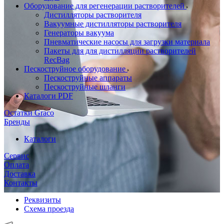
Оборудование для регенерации растворителей
Дистилляторы растворителя
Вакуумные дистилляторы растворителя
Генераторы вакуума
Пневматические насосы для загрузки материала
Пакеты для для дистилляции растворителей
RecBag
Пескоструйное оборудование
Пескоструйные аппараты
Пескоструйные шланги
Каталоги PDF
Остатки Graco
Бренды
Каталоги
Сервис
Оплата
Доставка
Контакты
Реквизиты
Схема проезда