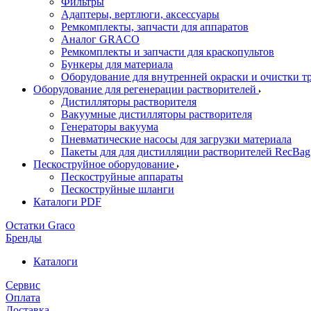
Фильтры
Адаптеры, вертлюги, аксессуары
Ремкомплекты, запчасти для аппаратов
Аналог GRACO
Ремкомплекты и запчасти для краскопультов
Бункеры для материала
Оборудование для внутренней окраски и очистки т
Оборудование для регенерации растворителей
Дистилляторы растворителя
Вакуумные дистилляторы растворителя
Генераторы вакуума
Пневматические насосы для загрузки материала
Пакеты для для дистилляции растворителей RecBag
Пескоструйное оборудование
Пескоструйные аппараты
Пескоструйные шланги
Каталоги PDF
Остатки Graco
Бренды
Каталоги
Сервис
Оплата
Доставка