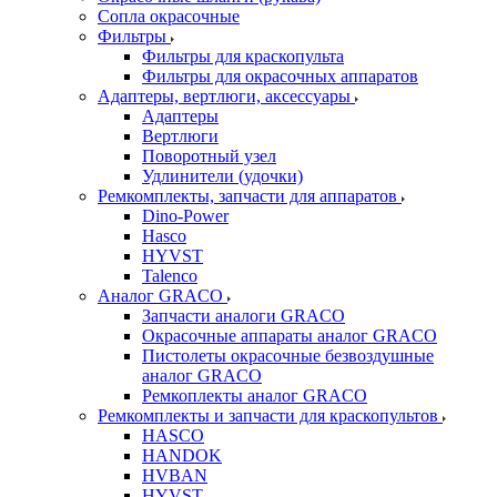
Сопла окрасочные
Фильтры
Фильтры для краскопульта
Фильтры для окрасочных аппаратов
Адаптеры, вертлюги, аксессуары
Адаптеры
Вертлюги
Поворотный узел
Удлинители (удочки)
Ремкомплекты, запчасти для аппаратов
Dino-Power
Hasco
HYVST
Talenco
Аналог GRACO
Запчасти аналоги GRACO
Окрасочные аппараты аналог GRACO
Пистолеты окрасочные безвоздушные
аналог GRACO
Ремкоплекты аналог GRACO
Ремкомплекты и запчасти для краскопультов
HASCO
HANDOK
HVBAN
HYVST