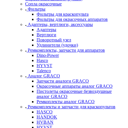
Сопла окрасочные
Фильтры
Фильтры для краскопульта
Фильтры для окрасочных аппаратов
Адаптеры, вертлюги, аксессуары
Адаптеры
Вертлюги
Поворотный узел
Удлинители (удочки)
Ремкомплекты, запчасти для аппаратов
Dino-Power
Hasco
HYVST
Talenco
Аналог GRACO
Запчасти аналоги GRACO
Окрасочные аппараты аналог GRACO
Пистолеты окрасочные безвоздушные
аналог GRACO
Ремкоплекты аналог GRACO
Ремкомплекты и запчасти для краскопультов
HASCO
HANDOK
HVBAN
HYVST