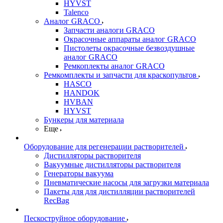
HYVST
Talenco
Аналог GRACO
Запчасти аналоги GRACO
Окрасочные аппараты аналог GRACO
Пистолеты окрасочные безвоздушные
аналог GRACO
Ремкоплекты аналог GRACO
Ремкомплекты и запчасти для краскопультов
HASCO
HANDOK
HVBAN
HYVST
Бункеры для материала
Еще
Оборудование для регенерации растворителей
Дистилляторы растворителя
Вакуумные дистилляторы растворителя
Генераторы вакуума
Пневматические насосы для загрузки материала
Пакеты для для дистилляции растворителей
RecBag
Пескоструйное оборудование