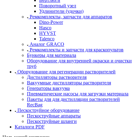
Вертлюги
Поворотный узел
Удлинители (удочки)
Ремкомплекты, запчасти для аппаратов
Dino-Power
Hasco
HYVST
Talenco
Аналог GRACO
Ремкомплекты и запчасти для краскопультов
Бункеры для материала
Оборудование для внутренней окраски и очистки
труб
Оборудование для регенерации растворителей
Дистилляторы растворителя
Вакуумные дистилляторы растворителя
Генераторы вакуума
Пневматические насосы для загрузки материала
Пакеты для для дистилляции растворителей
RecBag
Пескоструйное оборудование
Пескоструйные аппараты
Пескоструйные шланги
Каталоги PDF