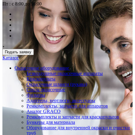
Пт : с 8:00 до 16:00
Подать заявку
Каталог
Окрасочное оборудование
Безвоздушные окрасочные аппараты
Краскопульты
Окрасочные шланги (рукава)
Сопла окрасочные
Фильтры
Адаптеры, вертлюги, аксессуары
Ремкомплекты, запчасти для аппаратов
Аналог GRACO
Ремкомплекты и запчасти для краскопультов
Бункеры для материала
Оборудование для внутренней окраски и очистки
труб