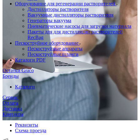
Оборудование для регенерации растворителей
Дистилляторы растворителя
Вакуумные дистилляторы растворителя
Генераторы вакуума
Пневматические насосы для загрузки материала
Пакеты для для дистилляции растворителей
RecBag
Пескоструйное оборудование
Пескоструйные аппараты
Пескоструйные шланги
Каталоги PDF
Остатки Graco
Бренды
Каталоги
Сервис
Оплата
Доставка
Контакты
Реквизиты
Схема проезда