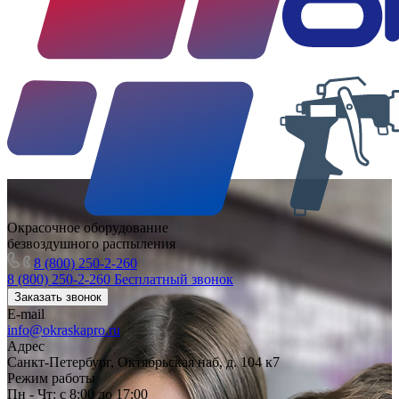
Окрасочное оборудование
безвоздушного распыления
8 (800) 250-2-260
8 (800) 250-2-260
Бесплатный звонок
Заказать звонок
E-mail
info@okraskapro.ru
Адрес
Санкт-Петербург, Октябрьская наб, д. 104 к7
Режим работы
Пн - Чт: с 8:00 до 17:00