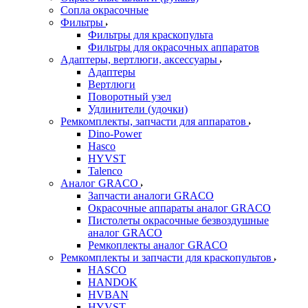
Сопла окрасочные
Фильтры
Фильтры для краскопульта
Фильтры для окрасочных аппаратов
Адаптеры, вертлюги, аксессуары
Адаптеры
Вертлюги
Поворотный узел
Удлинители (удочки)
Ремкомплекты, запчасти для аппаратов
Dino-Power
Hasco
HYVST
Talenco
Аналог GRACO
Запчасти аналоги GRACO
Окрасочные аппараты аналог GRACO
Пистолеты окрасочные безвоздушные
аналог GRACO
Ремкоплекты аналог GRACO
Ремкомплекты и запчасти для краскопультов
HASCO
HANDOK
HVBAN
HYVST