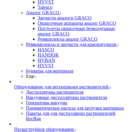
HYVST
Talenco
Аналог GRACO
Запчасти аналоги GRACO
Окрасочные аппараты аналог GRACO
Пистолеты окрасочные безвоздушные
аналог GRACO
Ремкоплекты аналог GRACO
Ремкомплекты и запчасти для краскопультов
HASCO
HANDOK
HVBAN
HYVST
Бункеры для материала
Еще
Оборудование для регенерации растворителей
Дистилляторы растворителя
Вакуумные дистилляторы растворителя
Генераторы вакуума
Пневматические насосы для загрузки материала
Пакеты для для дистилляции растворителей
RecBag
Пескоструйное оборудование