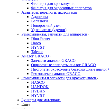
Фильтры для краскопульта
Фильтры для окрасочных аппаратов
Адаптеры, вертлюги, аксессуары
Адаптеры
Вертлюги
Поворотный узел
Удлинители (удочки)
Ремкомплекты, запчасти для аппаратов
Dino-Power
Hasco
HYVST
Talenco
Аналог GRACO
Запчасти аналоги GRACO
Окрасочные аппараты аналог GRACO
Пистолеты окрасочные безвоздушные анало
Ремкоплекты аналог GRACO
Ремкомплекты и запчасти для краскопультов
HASCO
HANDOK
HVBAN
HYVST
Бункеры для материала
Еще